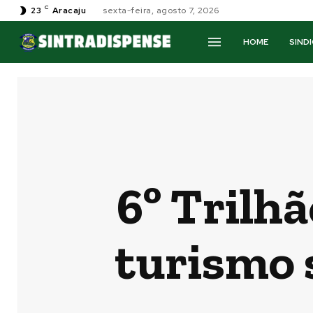
C
23
Aracaju
sexta-feira, agosto 7, 2026
HOME
SIND
6º Trilh
turismo 