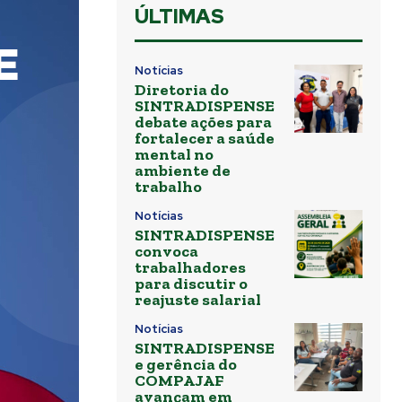
ÚLTIMAS
Notícias
Diretoria do
SINTRADISPENSE
debate ações para
fortalecer a saúde
mental no
ambiente de
trabalho
Notícias
SINTRADISPENSE
convoca
trabalhadores
para discutir o
reajuste salarial
Notícias
SINTRADISPENSE
e gerência do
COMPAJAF
avançam em