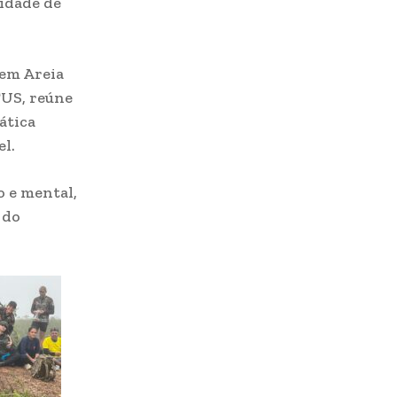
idade de
 em Areia
TUS, reúne
ática
el.
 e mental,
 do