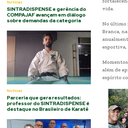
fortalecen
Notícias
vida.
SINTRADISPENSE e gerência do
COMPAJAF avançam em diálogo
sobre demandas da categoria
No último 
Branca, na
anualmente
esportiva,
Momentos c
além de ap
espírito co
Notícias
Parceria que gera resultados:
professor do SINTRADISPENSE é
destaque no Brasileiro de Karatê