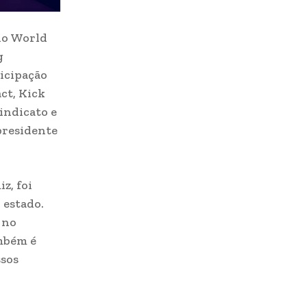
no World
g
icipação
ct, Kick
indicato e
presidente
z, foi
 estado.
 no
ambém é
ssos