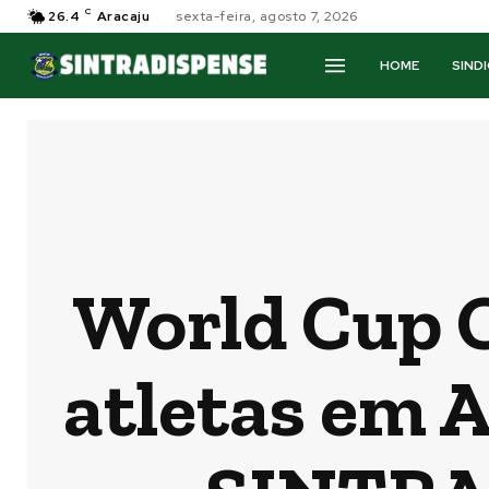
C
26.4
Aracaju
sexta-feira, agosto 7, 2026
HOME
SIND
World Cup 
atletas em A