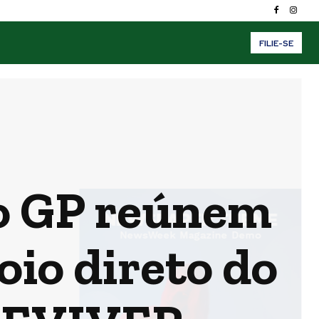
FILIE-SE
o GP reúnem
oio direto do