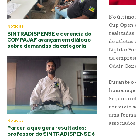
No último 
Cup Open e
Notícias
realizadas
SINTRADISPENSE e gerência do
COMPAJAF avançam em diálogo
de atletas
sobre demandas da categoria
Light e Fo
da empresa
Odair Conc
Durante o 
homenagead
Segundo el
convívio s
uma forma 
Notícias
associados.
Parceria que gera resultados:
professor do SINTRADISPENSE é