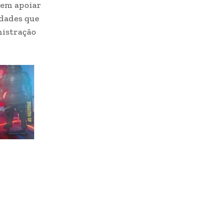
 em apoiar
idades que
nistração